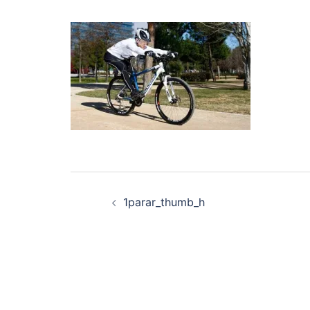
Navegación
1parar_thumb_h
de
entradas