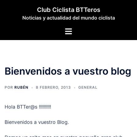
Saltar
Club Ciclista BTTeros
al
Noticias y actualidad del mundo ciclista
contenido
Bienvenidos a vuestro blog
POR
RUBÉN
8 FEBRERO, 2013
GENERAL
Hola BTTer@s !!!!!!!!!!
Bienvenidos a vuestro Blog.